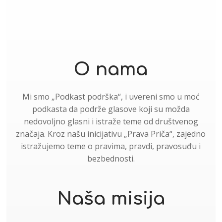
O nama
Mi smo „Podkast podrška“, i uvereni smo u moć
podkasta da podrže glasove koji su možda
nedovoljno glasni i istraže teme od društvenog
značaja. Kroz našu inicijativu „Prava Priča“, zajedno
istražujemo teme o pravima, pravdi, pravosuđu i
bezbednosti.
Naša misija