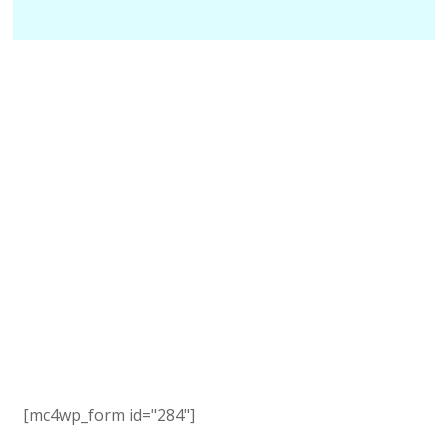
Subscribe to Our
Newsletter
Sed velit sapien, commodo et dictum porta, varius id
nibh. Vivamus sed sapien molestie maximus lorem ut
commodo enim.
[mc4wp_form id="284"]