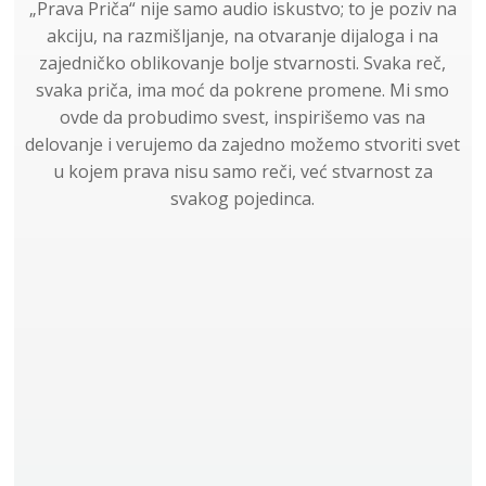
„Prava Priča“ nije samo audio iskustvo; to je poziv na
akciju, na razmišljanje, na otvaranje dijaloga i na
zajedničko oblikovanje bolje stvarnosti. Svaka reč,
svaka priča, ima moć da pokrene promene. Mi smo
ovde da probudimo svest, inspirišemo vas na
delovanje i verujemo da zajedno možemo stvoriti svet
u kojem prava nisu samo reči, već stvarnost za
svakog pojedinca.