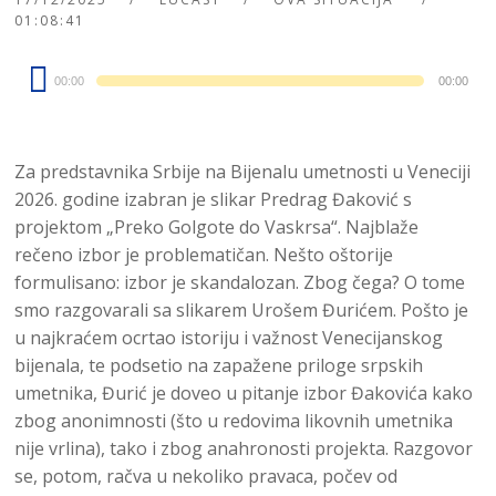
01:08:41
Audio
00:00
00:00
Player
Za predstavnika Srbije na Bijenalu umetnosti u Veneciji
2026. godine izabran je slikar Predrag Đaković s
projektom „Preko Golgote do Vaskrsa“. Najblaže
rečeno izbor je problematičan. Nešto oštorije
formulisano: izbor je skandalozan. Zbog čega? O tome
smo razgovarali sa slikarem Urošem Đurićem. Pošto je
u najkraćem ocrtao istoriju i važnost Venecijanskog
bijenala, te podsetio na zapažene priloge srpskih
umetnika, Đurić je doveo u pitanje izbor Đakovića kako
zbog anonimnosti (što u redovima likovnih umetnika
nije vrlina), tako i zbog anahronosti projekta. Razgovor
se, potom, račva u nekoliko pravaca, počev od