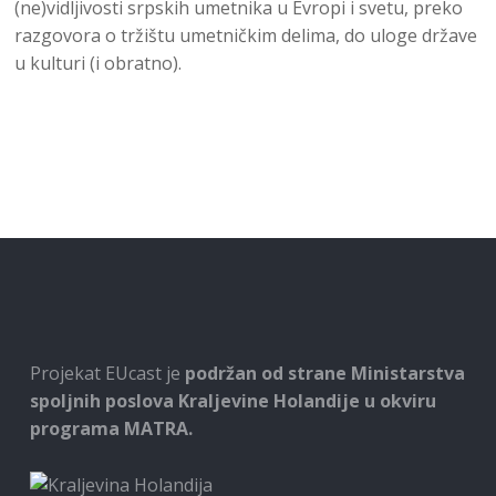
(ne)vidljivosti srpskih umetnika u Evropi i svetu, preko
razgovora o tržištu umetničkim delima, do uloge države
u kulturi (i obratno).
Projekat EUcast je
podržan od strane Ministarstva
spoljnih poslova Kraljevine Holandije u okviru
programa MATRA.