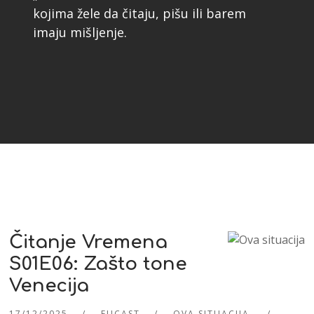
kojima žele da čitaju, pišu ili barem
imaju mišljenje.
Čitanje Vremena
S01E06: Zašto tone
Venecija
17/12/2025
EUCAST
OVA SITUACIJA