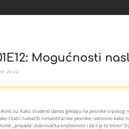
01E12: Mogućnosti nas
01:20:22
kolić su: Kako studenti danas gledaju na pesnike srpskog r
ako čitati i tumačiti romantičarske pesnike, odnosno kako t
Kome „pripada“ dubrovačka književnost i da li je to bitno? Da