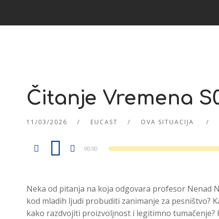
Čitanje Vremena S
11/03/2026
EUCAST
OVA SITUACIJA
Audio
00:00
Player
Neka od pitanja na koja odgovara profesor Nenad Ni
kod mladih ljudi probuditi zanimanje za pesništvo? K
kako razdvojiti proizvoljnost i legitimno tumačenje? 