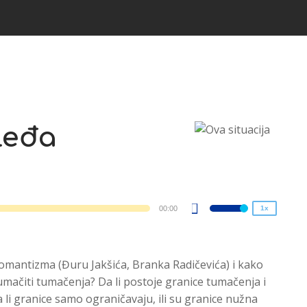
2x
leđa
1.5x
1.25x
1x
0.75x
00:00
1x
Use
Up/Down
Arrow
omantizma (Đuru Jakšića, Branka Radičevića) i kako
keys
umačiti tumačenja? Da li postoje granice tumačenja i
to
 li granice samo ograničavaju, ili su granice nužna
increase