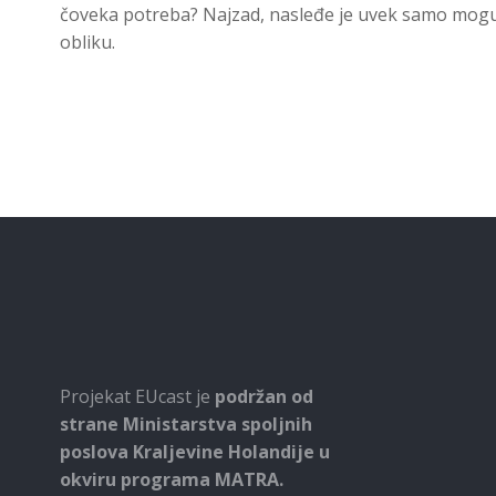
čoveka potreba? Najzad, nasleđe je uvek samo moguć
obliku.
Projekat EUcast je
podržan od
strane Ministarstva spoljnih
poslova Kraljevine Holandije u
okviru programa MATRA.