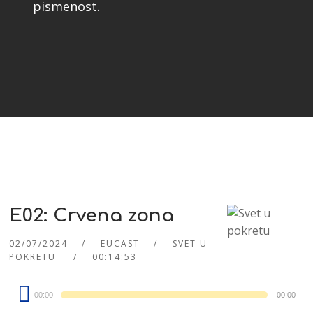
pismenost.
E02: Crvena zona
02/07/2024
EUCAST
SVET U
POKRETU
00:14:53
Audio
00:00
00:00
Player