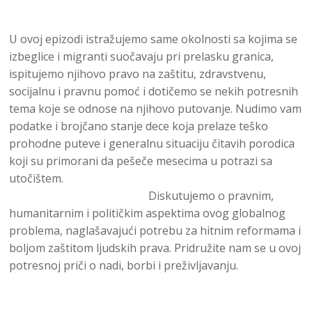
U ovoj epizodi istražujemo same okolnosti sa kojima se
izbeglice i migranti suočavaju pri prelasku granica,
ispitujemo njihovo pravo na zaštitu, zdravstvenu,
socijalnu i pravnu pomoć i dotičemo se nekih potresnih
tema koje se odnose na njihovo putovanje. Nudimo vam
podatke i brojčano stanje dece koja prelaze teško
prohodne puteve i generalnu situaciju čitavih porodica
koji su primorani da pešeče mesecima u potrazi sa
utočištem.
Diskutujemo o pravnim,
humanitarnim i političkim aspektima ovog globalnog
problema, naglašavajući potrebu za hitnim reformama i
boljom zaštitom ljudskih prava. Pridružite nam se u ovoj
potresnoj priči o nadi, borbi i preživljavanju.