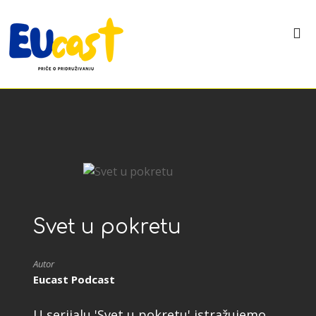
Svet u pokretu
Autor
Eucast Podcast
U serijalu 'Svet u pokretu' istražujemo