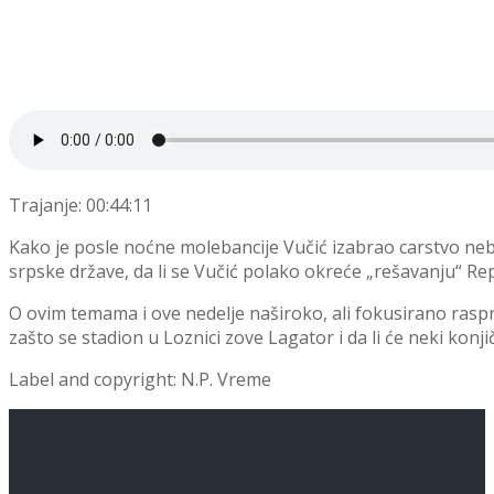
Trajanje: 00:44:11
Kako je posle noćne molebancije Vučić izabrao carstvo nebe
srpske države, da li se Vučić polako okreće „rešavanju“ Rep
O ovim temama i ove nedelje naširoko, ali fokusirano raspr
zašto se stadion u Loznici zove Lagator i da li će neki konj
Label and copyright: N.P. Vreme