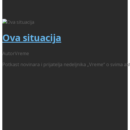
Ova situacija
Autor
Vreme
Potkast novinara i prijatelja nedeljnika „Vreme“ o svima ak