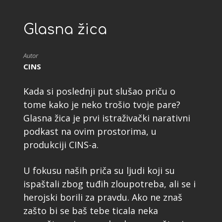
Glasna žica
Autor
CINS
Kada si poslednji put slušao priču o
tome kako je neko trošio tvoje pare?
Glasna žica je prvi istraživački narativni
podkast na ovim prostorima, u
produkciji CINS-a.
U fokusu naših priča su ljudi koji su
ispaštali zbog tuđih zloupotreba, ali se i
herojski borili za pravdu. Ako ne znaš
zašto bi se baš tebe ticala neka