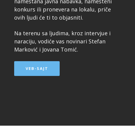
nameštana javna nabavka, namešteni
konkurs ili pronevera na lokalu, priče
ovih ljudi će ti to objasniti.
Na terenu sa ljudima, kroz intervjue i
naraciju, vodiće vas novinari Stefan
Marković i Jovana Tomić.
VEB-SAJT