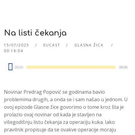
Na listi čekanja
15/07/2025
EUCAST
GLASNA ŽICA
00:16:04
Audio
00:00
00:00
Player
Novinar Predrag Popović se godinama bavio
problemima drugih, a onda se i sam našao u jednom. U
ovoj epizode Glasne žice govorimo o tome kroz šta je
prolazio ovaj novinar od kada je stavljen na
višegodišnju listu čekanja za operaciju kuka. Iako
pravilnik propisuje da se ovakve operacije moraju