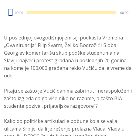
Audio
00:00
00:00
Player
U poslednjoj ovogodišnjoj emisiji podkasta Vremena
„Ova situacija“ Filip Švarm, Željko Bodrožić i Sloba
Georgiev komentarišu skup podške studentima na
Slaviji, najveći protest građana u poslednjih 20 godina,
na kome je 100.000 građana reklo Vučiću da je vreme da
ode.
Pitaju se zašto je Vućić danima zabrinut i neraspoložen i
zašto izgleda da ga više niko ne razume, a zašto BIA
studente poziva „prijateljske razgovore“?
Kako do političke artikulacije pobune koja se valja
ulicama Srbije, da li je rešenje prelazna Vlada, Vlada u