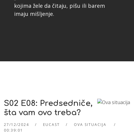
kojima žele da čitaju, pišu ili barem
imaju mišljenje.
S02 E08: Predsedniče,
šta vam ovo treba?
27/12/2024
EUCAST
OVA SITUACIJA
00:39:01