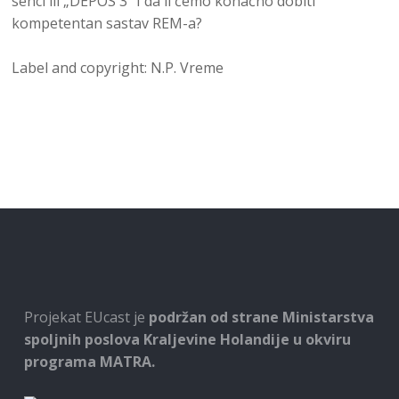
senci ili „DEPOS 3“ I da li ćemo konačno dobiti
kompetentan sastav REM-a?
Label and copyright: N.P. Vreme
Projekat EUcast je
podržan od strane Ministarstva
spoljnih poslova Kraljevine Holandije u okviru
programa MATRA.