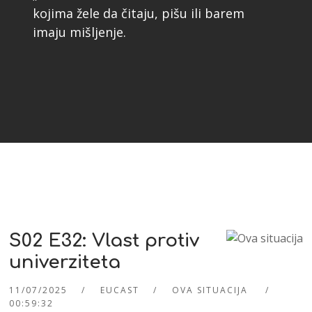
kojima žele da čitaju, pišu ili barem
imaju mišljenje.
S02 E32: Vlast protiv
univerziteta
11/07/2025
EUCAST
OVA SITUACIJA
00:59:32