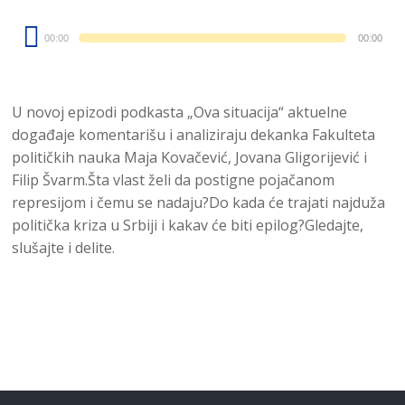
Audio
00:00
00:00
Player
U novoj epizodi podkasta „Ova situacija“ aktuelne
događaje komentarišu i analiziraju dekanka Fakulteta
političkih nauka Maja Kovačević, Jovana Gligorijević i
Filip Švarm.Šta vlast želi da postigne pojačanom
represijom i čemu se nadaju?Do kada će trajati najduža
politička kriza u Srbiji i kakav će biti epilog?Gledajte,
slušajte i delite.