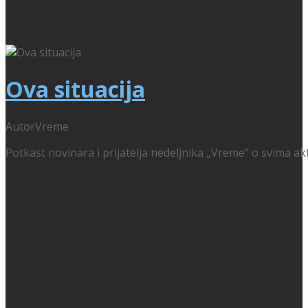
Ova situacija
Autor
Vreme
Potkast novinara i prijatelja nedeljnika „Vreme“ o svima ak