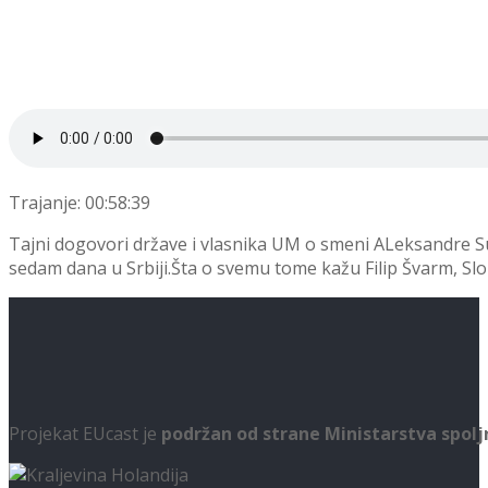
Trajanje: 00:58:39
Tajni dogovori države i vlasnika UM o smeni ALeksandre Su
sedam dana u Srbiji.Šta o svemu tome kažu Filip Švarm, Sloba
Projekat EUcast je
podržan od strane Ministarstva spol