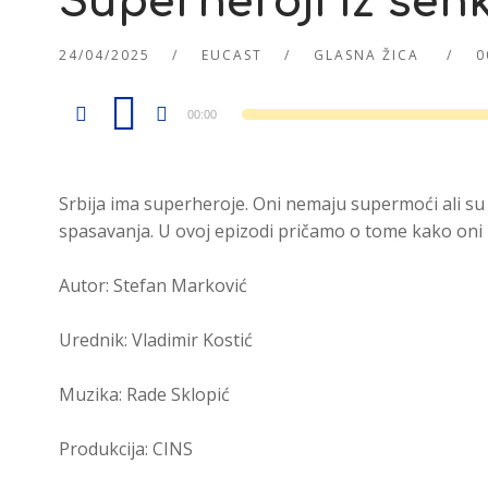
Superheroji iz sen
24/04/2025
EUCAST
GLASNA ŽICA
0
Audio
00:00
Player
Srbija ima superheroje. Oni nemaju supermoći ali su t
spasavanja. U ovoj epizodi pričamo o tome kako oni rad
Autor: Stefan Marković
Urednik: Vladimir Kostić
Muzika: Rade Sklopić
Produkcija: CINS