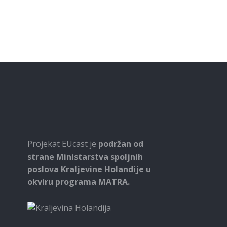
Projekat EUcast je
podržan od
strane Ministarstva spoljnih
poslova Kraljevine Holandije u
okviru programa MATRA.