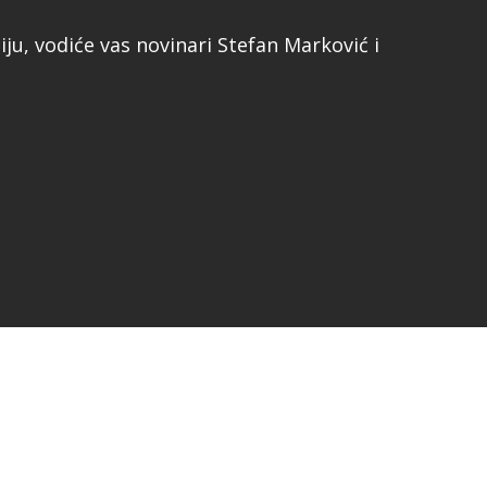
iju, vodiće vas novinari Stefan Marković i
2x
1.5x