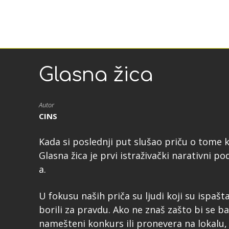
Glasna žica
Autor
CINS
Kada si poslednji put slušao priču o tome k
Glasna žica je prvi istraživački narativni 
a.
U fokusu naših priča su ljudi koji su ispašta
borili za pravdu. Ako ne znaš zašto bi se 
namešteni konkurs ili pronevera na lokalu, pr