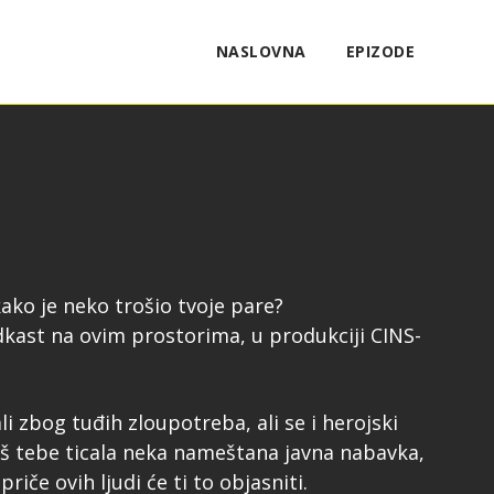
NASLOVNA
EPIZODE
ako je neko trošio tvoje pare?
podkast na ovim prostorima, u produkciji CINS-
li zbog tuđih zloupotreba, ali se i herojski
baš tebe ticala neka nameštana javna nabavka,
iče ovih ljudi će ti to objasniti.