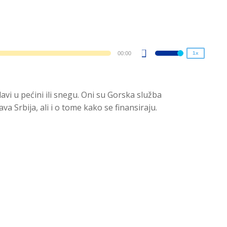
1.25x
1x
0.75x
00:00
1x
Use
Up/Down
Arrow
avi u pećini ili snegu. Oni su Gorska služba
keys
a Srbija, ali i o tome kako se finansiraju.
to
increase
or
decrease
volume.