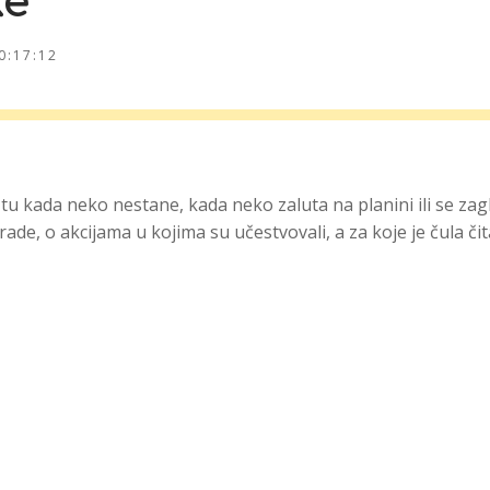
ke
0:17:12
u kada neko nestane, kada neko zaluta na planini ili se zagl
e, o akcijama u kojima su učestvovali, a za koje je čula čitav