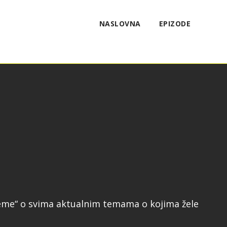
NASLOVNA
EPIZODE
Vreme“ o svima aktualnim temama o kojima žele