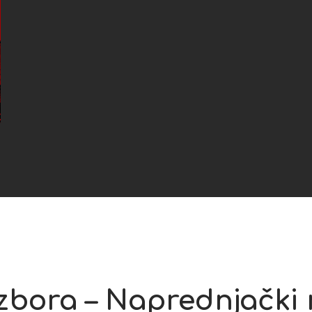
zbora – Naprednjački 