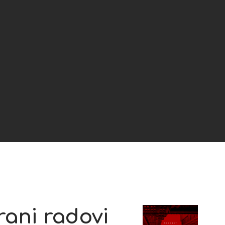
rani radovi
2x
1.5x