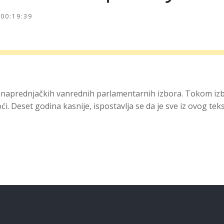
00:19:39
 naprednjačkih vanrednih parlamentarnih izbora. Tokom iz
Deset godina kasnije, ispostavlja se da je sve iz ovog tekst