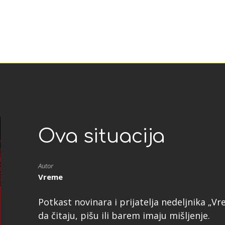
Ova situacija
Autor
Vreme
Potkast novinara i prijatelja nedeljnika „
da čitaju, pišu ili barem imaju mišljenje.