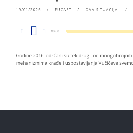
19/01/2026
EUCAST
OVA SITUACIJA
Audio
Player
00:00
Godine 2016. održani su tek drugi, od mnogobrojnih
mehanizmima krađe i uspostavljanja Vučićeve svemoći. 