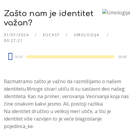
Zašto nam je identitet
važan?
31/01/2024
EUCAST
UMOLOGIJA
00:27:21
Audio
00:00
00:00
Player
Razmatramo zašto je važno da razmišljamo o našem
identitetu.Mnoge stvari utiču ili su sastavni deo našeg
identiteta. Kao na primer, verovanja. Veorvanja koja nas
čine onakvim kakvi jesmo. Ali, postoji razlika.
Na identitet društvo u velikoj meri utiče, a što je
identitet više razvijen to je veće blagostanje
pojedinca_ke.