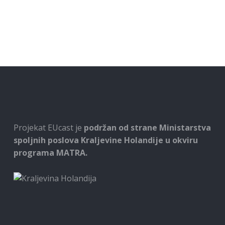
Projekat EUcast je
podržan od strane Ministarstva
spoljnih poslova Kraljevine Holandije u okviru
programa MATRA.