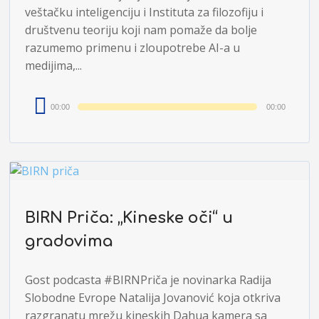
veštačku inteligenciju i Instituta za filozofiju i
društvenu teoriju koji nam pomaže da bolje
razumemo primenu i zloupotrebe AI-a u
medijima,...
Audio
00:00
00:00
Player
BIRN Priča: „Kineske oči“ u
gradovima
Gost podcasta #BIRNPriča je novinarka Radija
Slobodne Evrope Natalija Jovanović koja otkriva
razgranatu mrežu kineskih Dahua kamera sa