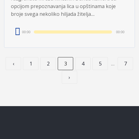
opcijom prepoznavanja lica u opštinama koje
broje svega nekoliko hiljada žitelja....
Audio
00:00
00:00
Player
‹
1
2
3
4
5
…
7
›