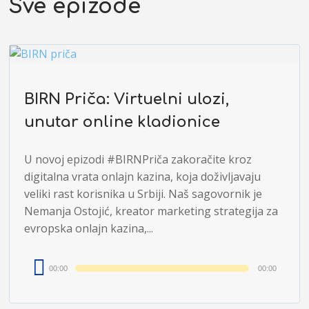
Sve epizode
BIRN Priča: Virtuelni ulozi,
unutar online kladionice
U novoj epizodi #BIRNPriča zakoračite kroz
digitalna vrata onlajn kazina, koja doživljavaju
veliki rast korisnika u Srbiji. Naš sagovornik je
Nemanja Ostojić, kreator marketing strategija za
evropska onlajn kazina,...
Audio
00:00
00:00
Player