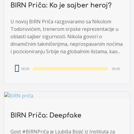
BIRN Priča: Ko je sajber heroj?
U novoj BIRN Priča razgovaramo sa Nikolom
Todorovićem, trenerom srpske reprezentacije u
oblasti sajber sigurnosti. Nikola govori o
dinamičnim takmičenjima, neprospavanim noćima
i pozicioniranju Srbije na globalnim listama, kao...
Audio
00:00
00:00
Player
BIRN Priča: Deepfake
Gost #BIRNPriča je Ljubiša Bojić iz Instituta za