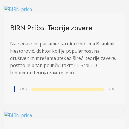
BIRN Priča: Teorije zavere
Na nedavnim parlamentarnim izborima Branimir
Nestorović, doktor koji je popularnost na
društvenim mrežama stekao šireći teorije zavere,
postao je bitan politički faktor u Srbiji. O
fenomenu teorija zavere, eho...
Audio
00:00
00:00
Player