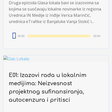
Druga epizoda Glasa lokala bavi se izazovima sa
kojima se suočavaju lokalne novinarke iz regiona.
Urednica IN Medije iz Inđije Verica Marinčić,
urednica eTrafike iz Banjaluke Vanja Stokić i...
Audio
00:00
00:00
Player
E01: Izazovi rada u lokalnim
medijima: Neizvesnost
projektnog sufinansiranja,
autocenzura i pritisci