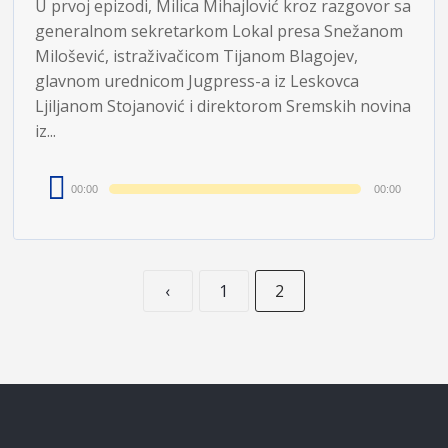
U prvoj epizodi, Milica Mihajlović kroz razgovor sa
generalnom sekretarkom Lokal presa Snežanom
Milošević, istraživačicom Tijanom Blagojev,
glavnom urednicom Jugpress-a iz Leskovca
Ljiljanom Stojanović i direktorom Sremskih novina
iz...
Audio
00:00
00:00
Player
‹
1
2