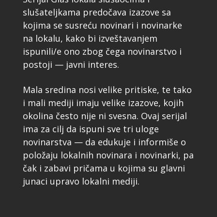
slušateljkama predočava izazove sa
kojima se susreću novinari i novinarke
na lokalu, kako bi izveštavanjem
ispunili/e ono zbog čega novinarstvo i
postoji — javni interes.
Mala sredina nosi velike pritiske, te tako
i mali mediji imaju velike izazove, kojih
okolina često nije ni svesna. Ovaj serijal
ima za cilj da ispuni sve tri uloge
novinarstva — da edukuje i informiše o
položaju lokalnih novinara i novinarki, pa
čak i zabavi pričama u kojima su glavni
junaci upravo lokalni mediji.