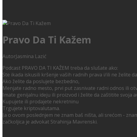
Pravo Da Ti Kažem
Autor
Jasmina Lazić
Podcast PRAVO DA TI KAŽEM treba da slušate ako:
Ste ikada iskusili kršenje vaših radnih prava i/ili ne želite d
Ako želite da poslujete bezbedno,
Menjate radno mesto, prvi put zasnivate radni odnos ili otv
Imate genijalnu ideju ili proizvod i želite da zaštitite svoja
Kupujete ili prodajete nekretninu
Trgujete kriptovalutama.
Ja o ovom poslednjem ne znam baš ništa, ali srećom - znam 
začkoljica je advokat Strahinja Mavrenski.