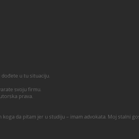
a dođete u tu situaciju.
arate svoju firmu.
 autorska prava.
koga da pitam jer u studiju – imam advokata. Moj stalni gos