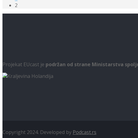
2
Projekat EUcast je
podržan od strane Ministarstva spol
Copyright 2024. Developed by
Podcast.rs