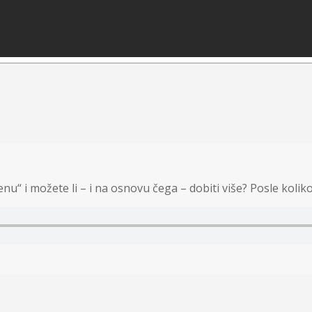
u“ i možete li – i na osnovu čega – dobiti više? Posle koli