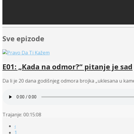
Sve epizode
E01: „Kada na odmor?“ pitanje je sad
Da li je 20 dana godišnjeg odmora brojka „uklesana u kamen
Trajanje: 00:15:08
‹
1