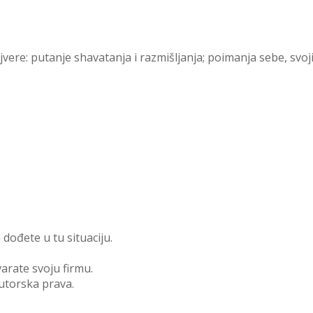
e: putanje shavatanja i razmišljanja; poimanja sebe, svojih m
a dođete u tu situaciju.
arate svoju firmu.
 autorska prava.