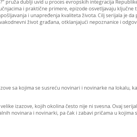
" pruža dublji uvid u proces evropskih integracija Republike 
čnjacima i praktične primere, epizode osvetljavaju ključne 
šljavanja i unapređenja kvaliteta života. Cilj serijala je da 
svakodnevni život građana, otklanjajući nepoznanice i odgov
azove sa kojima se susreću novinari i novinarke na lokalu, ka
velike izazove, kojih okolina često nije ni svesna. Ovaj serijal 
nih novinara i novinarki, pa čak i zabavi pričama u kojima s