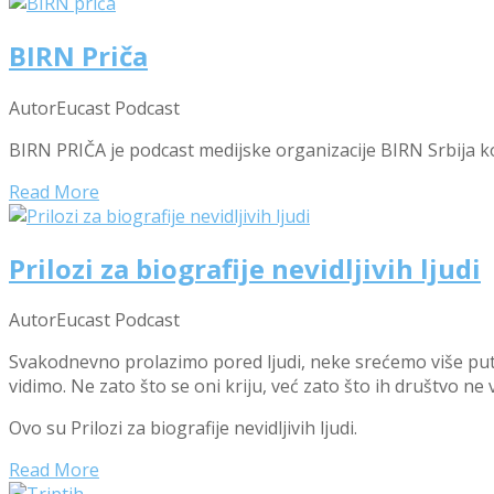
BIRN Priča
Autor
Eucast Podcast
BIRN PRIČA je podcast medijske organizacije BIRN Srbija koj
Read More
Prilozi za biografije nevidljivih ljudi
Autor
Eucast Podcast
Svakodnevno prolazimo pored ljudi, neke srećemo više puta
vidimo. Ne zato što se oni kriju, već zato što ih društvo ne v
Ovo su Prilozi za biografije nevidljivih ljudi.
Read More