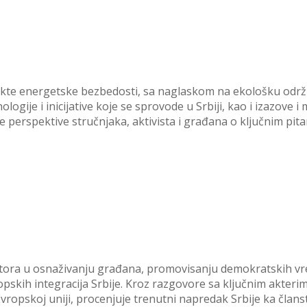
aspekte energetske bezbedosti, sa naglaskom na ekološku održi
nologije i inicijative koje se sprovode u Srbiji, kao i izazove
čite perspektive stručnjaka, aktivista i građana o ključnim pi
 sektora u osnaživanju građana, promovisanju demokratskih v
ih integracija Srbije. Kroz razgovore sa ključnim akterima 
ropskoj uniji, procenjuje trenutni napredak Srbije ka članstv