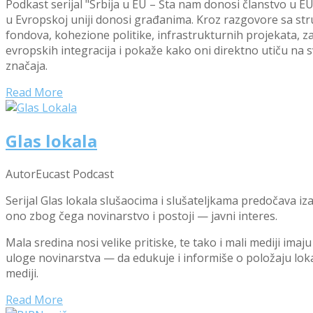
Podkast serijal "Srbija u EU – Šta nam donosi članstvo u EU?
u Evropskoj uniji donosi građanima. Kroz razgovore sa stru
fondova, kohezione politike, infrastrukturnih projekata, zapo
evropskih integracija i pokaže kako oni direktno utiču na 
značaja.
Read More
Glas lokala
Autor
Eucast Podcast
Serijal Glas lokala slušaocima i slušateljkama predočava iz
ono zbog čega novinarstvo i postoji — javni interes.
Mala sredina nosi velike pritiske, te tako i mali mediji imaju 
uloge novinarstva — da edukuje i informiše o položaju lokal
mediji.
Read More