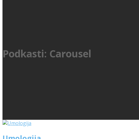
Podkasti: Carousel
Umologija