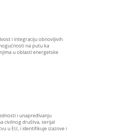
vost i integraciju obnovljivih
 i mogućnosti na putu ka
tanjima u oblasti energetske
rednosti i unapređivanju
civilnog društva, serijal
u u EU, i identifikuje izazove i