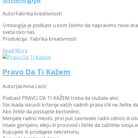
Autor
Fabrika kreativnosti
Umologija je podkast u kom želimo da napravimo nove drajver
sveta oko nas.
Produkcija : Fabrika kreativnosti
Read More
Pravo Da Ti Kažem
Autor
Jasmina Lazić
Podcast PRAVO DA TI KAŽEM treba da slušate ako:
Ste ikada iskusili kršenje vaših radnih prava i/ili ne želite d
Ako želite da poslujete bezbedno,
Menjate radno mesto, prvi put zasnivate radni odnos ili otv
Imate genijalnu ideju ili proizvod i želite da zaštitite svoja
Kupujete ili prodajete nekretninu