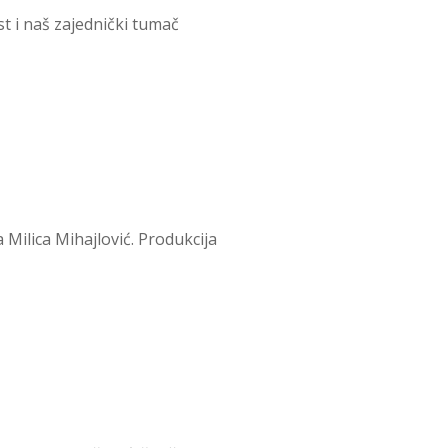
t i naš zajednički tumač
Milica Mihajlović. Produkcija