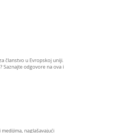
a članstvo u Evropskoj uniji.
a? Saznajte odgovore na ova i
i medijima, naglašavajući