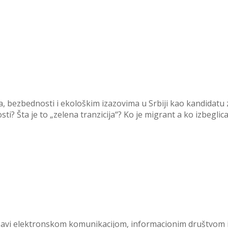
, bezbednosti i ekološkim izazovima u Srbiji kao kandidatu z
? Šta je to „zelena tranzicija“? Ko je migrant a ko izbeglic
se bavi elektronskom komunikacijom, informacionim društvom 