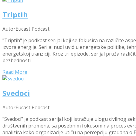
Triptih
Autor
Eucast Podcast
"Triptih" je podkast serijal koji se fokusira na različite 
izvora energije. Serijal nudi uvid u energetske politike, teh
energetskoj tranziciji. Kroz tri epizode, serijal pruža razli
bezbednosti.
Read More
Svedoci
Autor
Eucast Podcast
"Svedoci" je podkast serijal koji istražuje ulogu civilnog
društvenih promena, sa posebnim fokusom na proces evropsk
analizira kako organizacije utiču na percepciju građana o Ev