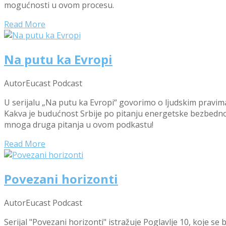
mogućnosti u ovom procesu.
Read More
Na putu ka Evropi
Autor
Eucast Podcast
U serijalu „Na putu ka Evropi“ govorimo o ljudskim pravima
Kakva je budućnost Srbije po pitanju energetske bezbednosti
mnoga druga pitanja u ovom podkastu!
Read More
Povezani horizonti
Autor
Eucast Podcast
Serijal "Povezani horizonti" istražuje Poglavlje 10, koje 