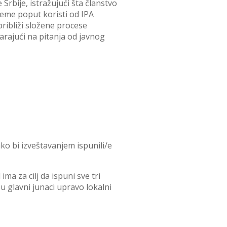
Srbije, istražujući šta članstvo
teme poput koristi od IPA
približi složene procese
arajući na pitanja od javnog
ko bi izveštavanjem ispunili/e
ima za cilj da ispuni sve tri
u glavni junaci upravo lokalni