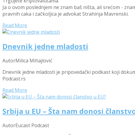
Trgujete kriptovalutama.
Ja o ovom poslednjem ne znam baš ništa, ali srećom - znam 
pravnih caka i začkoljica je advokat Strahinja Mavrenski.
Read More
Dnevnik jedne mladosti
Autor
Milica Mihajlović
Dnevnik jedne mladosti je pripovedački podkast koji dokum
Podcast.rs
Read More
Srbija u EU – Šta nam donosi članstv
Autor
Eucast Podcast