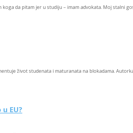
koga da pitam jer u studiju – imam advokata. Moj stalni gos
entuje život studenata i maturanata na blokadama. Autorka 
o u EU?