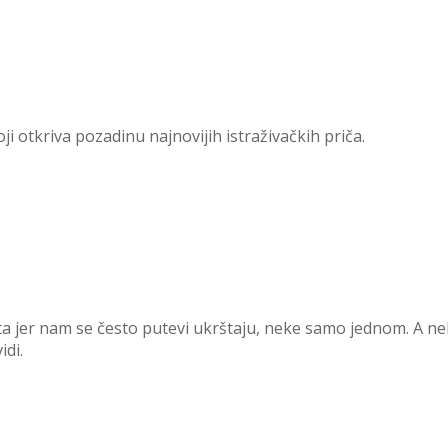
i otkriva pozadinu najnovijih istraživačkih priča.
 jer nam se često putevi ukrštaju, neke samo jednom. A nek
idi.